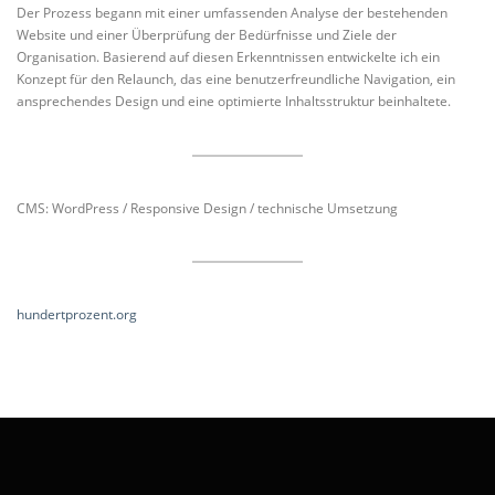
Der Prozess begann mit einer umfassenden Analyse der bestehenden
Website und einer Überprüfung der Bedürfnisse und Ziele der
Organisation. Basierend auf diesen Erkenntnissen entwickelte ich ein
Konzept für den Relaunch, das eine benutzerfreundliche Navigation, ein
ansprechendes Design und eine optimierte Inhaltsstruktur beinhaltete.
CMS: WordPress / Responsive Design / technische Umsetzung
hundertprozent.org